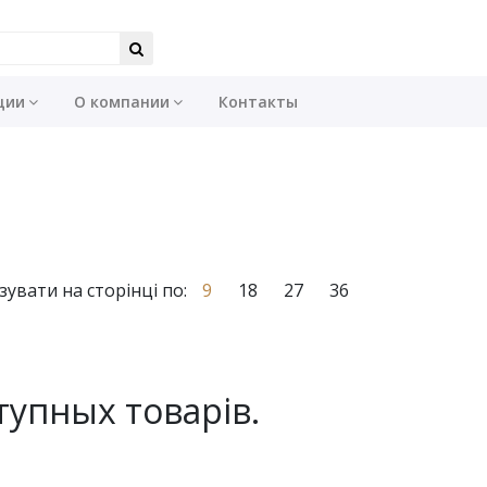
ции
О компании
Контакты
зувати на сторінці по:
9
18
27
36
тупных товарів.